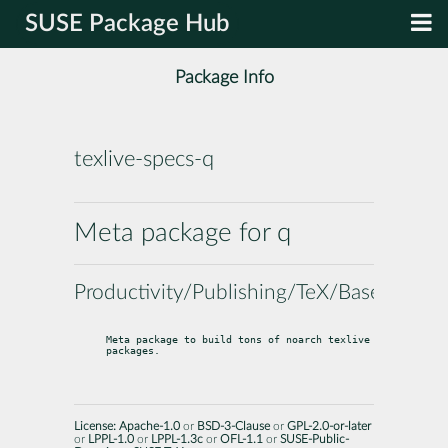
SUSE Package Hub
Package Info
texlive-specs-q
Meta package for q
Productivity/Publishing/TeX/Base
Meta package to build tons of noarch texlive 
packages.
License:
Apache-1.0
or
BSD-3-Clause
or
GPL-2.0-or-later
or
LPPL-1.0
or
LPPL-1.3c
or
OFL-1.1
or
SUSE-Public-