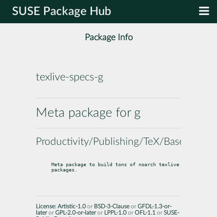
SUSE Package Hub
Package Info
texlive-specs-g
Meta package for g
Productivity/Publishing/TeX/Base
Meta package to build tons of noarch texlive 
packages.
License:
Artistic-1.0
or
BSD-3-Clause
or
GFDL-1.3-or-
later
or
GPL-2.0-or-later
or
LPPL-1.0
or
OFL-1.1
or
SUSE-