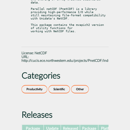
data.
Parallel netCDF (PnetCDF) is a library 
providing high-performance I/O while

still maintaining file-format compatibility 
with Unidata's NetCDF.
This package contains the mvapich2 version 
of utility functions for

working with NetCDF files.
License:
NetCDF
URL:
http://cucis.ece.northwestern.edu/projects/PnetCDF/index.html
Categories
Productivity
Scientific
Other
Releases
Package
Update
Released
Package
Platforms
Sub