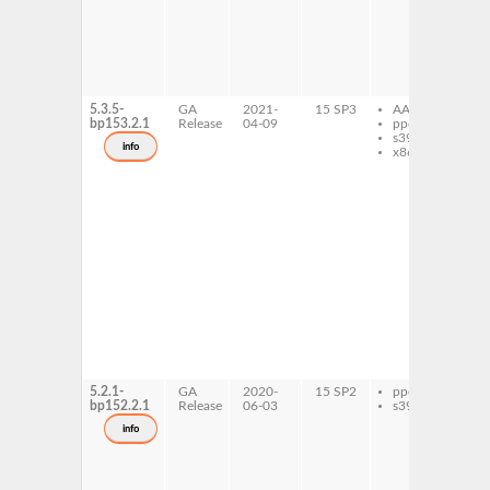
de
sta
co
mu
op
ex
5.3.5-
GA
2021-
15 SP3
AArch64
li
bp153.2.1
Release
04-09
ppc64le
op
s390x
li
info
x86-64
op
co
mu
op
de
mu
op
dev
mu
op
de
sta
co
mu
op
ex
5.2.1-
GA
2020-
15 SP2
ppc64le
li
bp152.2.1
Release
06-03
s390x
op
mu
info
op
5-
mu
op