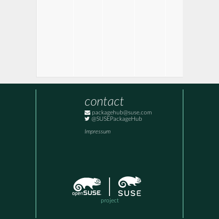
de
mu
op
dev
mu
op
de
sta
co
mu
op
ex
contact
packagehub@suse.com
@SUSEPackageHub
Impressum
project