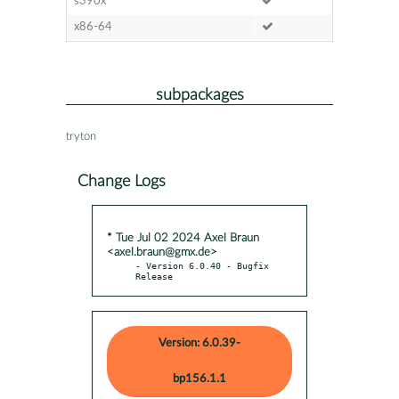
s390x
x86-64
subpackages
tryton
Change Logs
* Tue Jul 02 2024 Axel Braun
<axel.braun@gmx.de>
- Version 6.0.40 - Bugfix 
Release
Version: 6.0.39-
bp156.1.1