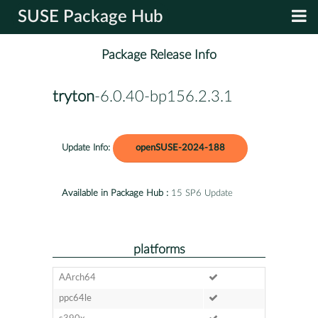
SUSE Package Hub
Package Release Info
tryton
-6.0.40-bp156.2.3.1
Update Info:
openSUSE-2024-188
Available in Package Hub :
15 SP6 Update
platforms
AArch64
ppc64le