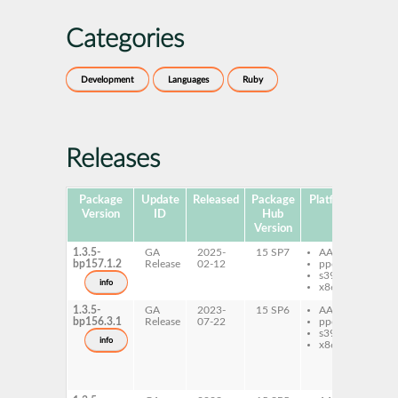
Categories
Development
Languages
Ruby
Releases
Package
Update
Released
Package
Platforms
Subp
Version
ID
Hub
Version
1.3.5-
GA
2025-
15 SP7
AArch64
ru
bp157.1.2
Release
02-12
ppc64le
ru
s390x
wi
info
x86-64
1.3.5-
GA
2023-
15 SP6
AArch64
ru
bp156.3.1
Release
07-22
ppc64le
ru
s390x
wi
info
x86-64
ru
ru
wi
do