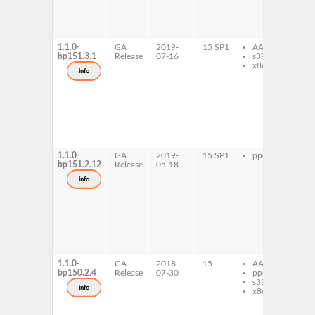
ru
ru
wi
tes
1.1.0-
GA
2019-
15 SP1
AArch64
ru
bp151.3.1
Release
07-16
s390x
ru
x86-64
wi
info
ru
ru
wi
do
ru
ru
wi
tes
1.1.0-
GA
2019-
15 SP1
ppc64le
ru
bp151.2.12
Release
05-18
ru
wi
info
ru
ru
wi
do
ru
ru
wi
tes
1.1.0-
GA
2018-
15
AArch64
ru
bp150.2.4
Release
07-30
ppc64le
ru
s390x
wi
info
x86-64
ru
ru
wi