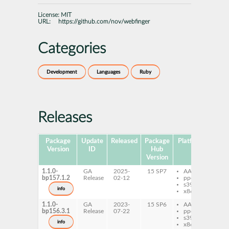
License:
MIT
URL:
https://github.com/nov/webfinger
Categories
Development
Languages
Ruby
Releases
Package
Update
Released
Package
Platforms
Subp
Version
ID
Hub
Version
1.1.0-
GA
2025-
15 SP7
AArch64
ru
bp157.1.2
Release
02-12
ppc64le
ru
s390x
we
info
x86-64
1.1.0-
GA
2023-
15 SP6
AArch64
ru
bp156.3.1
Release
07-22
ppc64le
ru
s390x
we
info
x86-64
ru