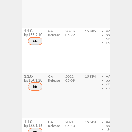
ru
we
do
ru
ru
we
tes
1.1.0-
GA
2023-
15 SP5
AArch64
ru
bp155.2.10
Release
05-22
ppc64le
ru
s390x
we
info
x86-64
ru
ru
we
do
ru
ru
we
tes
1.1.0-
GA
2022-
15 SP4
AArch64
ru
bp154.1.20
Release
05-09
ppc64le
ru
s390x
we
info
x86-64
ru
ru
we
do
ru
ru
we
tes
1.1.0-
GA
2021-
15 SP3
AArch64
ru
bp153.1.16
Release
05-10
ppc64le
ru
s390x
we