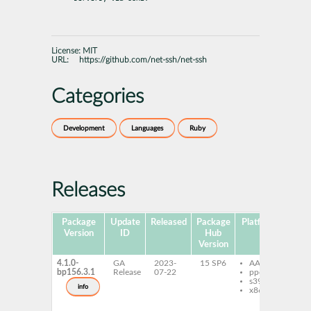
License:
MIT
URL:
https://github.com/net-ssh/net-ssh
Categories
Development
Languages
Ruby
Releases
Package
Update
Released
Package
Platforms
Subp
Version
ID
Hub
Version
4.1.0-
GA
2023-
15 SP6
AArch64
ru
bp156.3.1
Release
07-22
ppc64le
ru
s390x
ne
info
x86-64
ru
ru
ne