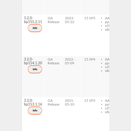
ru
dif
tes
3.2.0-
GA
2023-
15 SP5
AArch64
ru
bp155.2.11
Release
05-22
ppc64le
ru
s390x
dif
info
x86-64
ru
ru
di
ru
ru
dif
tes
3.2.0-
GA
2022-
15 SP4
AArch64
ru
bp154.1.20
Release
05-09
ppc64le
ru
s390x
dif
info
x86-64
ru
ru
di
ru
ru
dif
tes
3.2.0-
GA
2021-
15 SP3
AArch64
ru
bp153.1.16
Release
05-10
ppc64le
ru
s390x
dif
info
x86-64
ru
ru
di
ru
ru