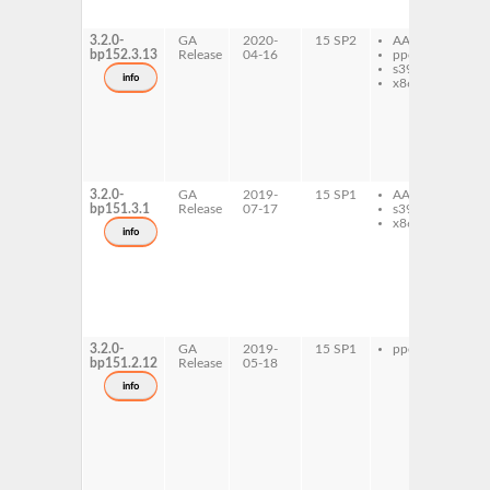
dif
tes
3.2.0-
GA
2020-
15 SP2
AArch64
ru
bp152.3.13
Release
04-16
ppc64le
ru
s390x
dif
info
x86-64
ru
ru
di
ru
ru
dif
tes
3.2.0-
GA
2019-
15 SP1
AArch64
ru
bp151.3.1
Release
07-17
s390x
ru
x86-64
dif
info
ru
ru
di
ru
ru
dif
tes
3.2.0-
GA
2019-
15 SP1
ppc64le
ru
bp151.2.12
Release
05-18
ru
dif
info
ru
ru
di
ru
ru
dif
tes