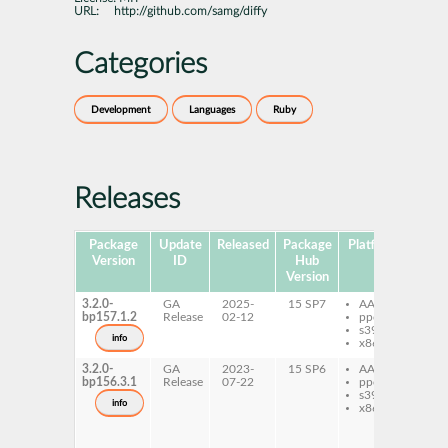
URL:
http://github.com/samg/diffy
Categories
Development
Languages
Ruby
Releases
Package
Update
Released
Package
Platforms
Subp
Version
ID
Hub
Version
3.2.0-
GA
2025-
15 SP7
AArch64
ru
bp157.1.2
Release
02-12
ppc64le
ru
s390x
dif
info
x86-64
3.2.0-
GA
2023-
15 SP6
AArch64
ru
bp156.3.1
Release
07-22
ppc64le
ru
s390x
dif
info
x86-64
ru
ru
di
ru