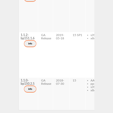
de
li
do
li
fil
li
rt-
li
rt1
1.1.2-
GA
2019-
15 SP1
s390x
dr
bp151.1.6
Release
05-18
x86-64
li
al
info
li
de
li
do
li
fil
li
rt-
li
rt1
1.1.0-
GA
2018-
15
AArch64
dr
bp150.2.5
Release
07-30
ppc64le
li
s390x
al
info
x86-64
li
de
li
do
li
fil