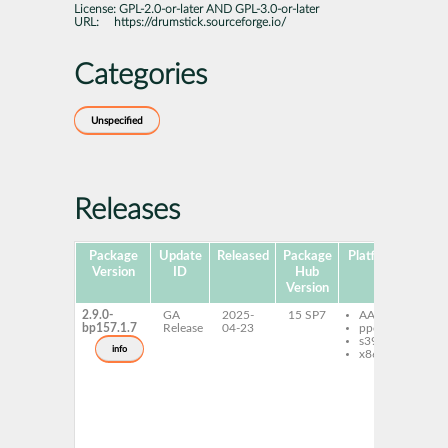
License:
GPL-2.0-or-later AND GPL-3.0-or-later
URL:
https://drumstick.sourceforge.io/
Categories
Unspecified
Releases
Package
Update
Released
Package
Platforms
Sub
Version
ID
Hub
Version
2.9.0-
GA
2025-
15 SP7
AArch64
dr
bp157.1.7
Release
04-23
ppc64le
dr
s390x
la
info
x86-64
dr
mi
li
al
li
de
li
do