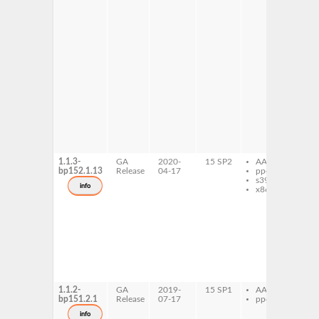
li
al
li
de
li
do
li
fil
li
rt2
li
rt
li
wi
li
wi
1.1.3-
GA
2020-
15 SP2
AArch64
dr
bp152.1.13
Release
04-17
ppc64le
li
s390x
al
info
x86-64
li
de
li
do
li
fil
li
rt-
li
rt1
1.1.2-
GA
2019-
15 SP1
AArch64
dr
bp151.2.1
Release
07-17
ppc64le
li
al
info
li