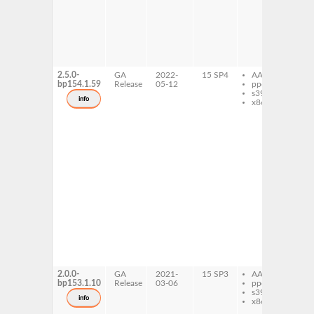
rt2
li
rt
li
wi
li
wi
2.5.0-
GA
2022-
15 SP4
AArch64
dr
bp154.1.59
Release
05-12
ppc64le
dr
s390x
la
info
x86-64
dr
mi
li
al
li
de
li
do
li
fil
li
rt2
li
rt
li
wi
li
wi
2.0.0-
GA
2021-
15 SP3
AArch64
dr
bp153.1.10
Release
03-06
ppc64le
dr
s390x
la
info
x86-64
dr
mi